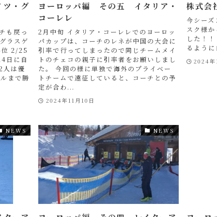
イツ・グ
ヨーロッパ編 その五 イタリア・
株式会
コーレレ
今シーズ
スク様か
ーチも戻っ
2月中旬 イタリア・コーレレでのヨーロッ
した！！
グラスゲ
パカップは、コーチのレネが中国の大会に
るように
位 2/25
引率で行ってしまったので同じチームメイ
24日に自
トのチェコの親子に引率者をお願いしまし
2024年
2人は優
た。 今回の様に単独で海外のプライベー
ナルまで勝
トチームで遠征していると、コーチとの予
定が合わ...
2024年11月10日
NEWS
NEWS