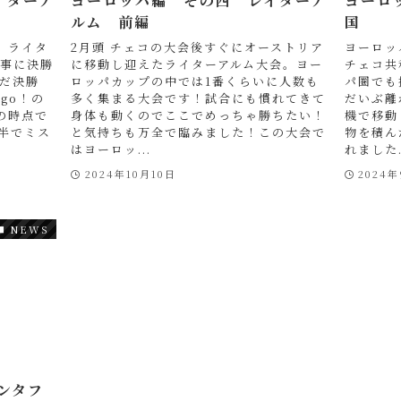
イターア
ヨーロッパ編 その四 レイターア
ヨーロ
ルム 前編
国
 ライタ
2月頭 チェコの大会後すぐにオーストリア
ヨーロッ
無事に決勝
に移動し迎えたライターアルム大会。ヨー
チェコ共
だ決勝
ロッパカップの中では1番くらいに人数も
パ圏でも
n go！の
多く集まる大会です！試合にも慣れてきて
だいぶ離
の時点で
身体も動くのでここでめっちゃ勝ちたい！
機で移動
後半でミス
と気持ちも万全で臨みました！この大会で
物を積ん
はヨーロッ...
れました.
2024年10月10日
2024
NEWS
ンタフ