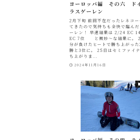
ヨーロッパ編 その六 ド
ラスゲーレン
2月下旬 前回不在だったレネコ
てきたので気持ちも全快で臨んだ
ーレン！ 早速結果は 2/24 EC 14
EC 7位 と微妙〜な結果に。 
分が負けたヒートで勝ち上がった
勝と3位に。 25日はセミファイ
ち上がりま...
2024年11月16日