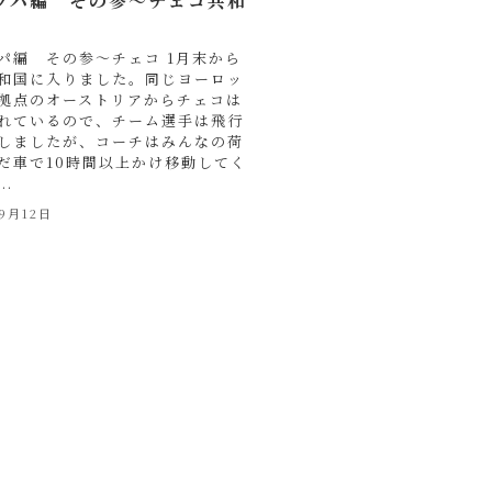
ッパ編 その参〜チェコ共和
パ編 その参〜チェコ 1月末から
和国に入りました。同じヨーロッ
拠点のオーストリアからチェコは
れているので、チーム選手は飛行
しましたが、コーチはみんなの荷
だ車で10時間以上かけ移動してく
..
年9月12日