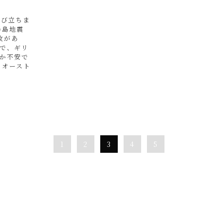
飛び立ちま
半島地震
故があ
で、ギリ
か不安で
 オースト
1
2
3
4
5