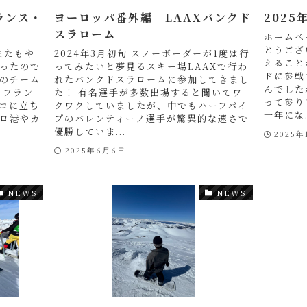
ランス・
ヨーロッパ番外編 LAAXバンクド
202
スラローム
ホームペ
とうござ
またもや
2024年3月初旬 スノーボーダーが1度は行
えること
ったので
ってみたいと夢見るスキー場LAAXで行わ
ドに参戦
のチーム
れたバンクドスラロームに参加してきまし
んでした
 フラン
た！ 有名選手が多数出場すると聞いてワ
って参り
コに立ち
クワクしていましたが、中でもハーフパイ
一年にな.
ロ港やカ
プのバレンティーノ選手が驚異的な速さで
優勝していま...
2025年
2025年6月6日
NEWS
NEWS