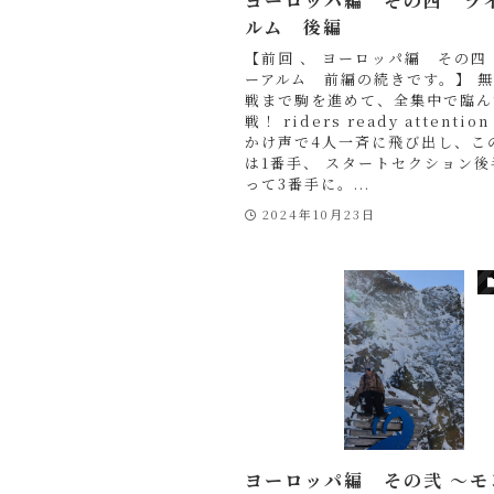
ヨーロッパ編 その四 ラ
ルム 後編
【前回 、 ヨーロッパ編 その四
ーアルム 前編の続きです。】 
戦まで駒を進めて、全集中で臨ん
戦！ riders ready attentio
かけ声で4人一斉に飛び出し、こ
は1番手、 スタートセクション
って3番手に。...
2024年10月23日
ヨーロッパ編 その弐 〜モ